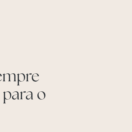
empre
 para o