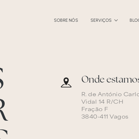
SOBRE NÓS
SERVIÇOS
BLO
S
Onde estamo
R. de António Carl
R
Vidal 14 R/CH
Fração F
3840-411 Vagos