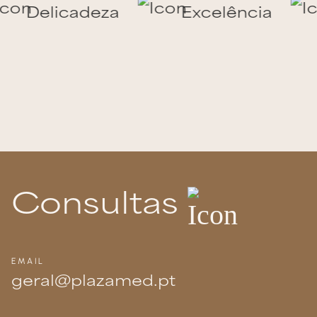
Delicadeza
Excelência
Consultas
EMAIL
geral@plazamed.pt